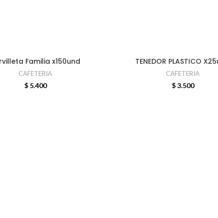
rvilleta Familia x150und
TENEDOR PLASTICO X25
AÑADIR AL CARRITO
AÑADIR AL CARRITO
CAFETERIA
CAFETERIA
$
5.400
$
3.500