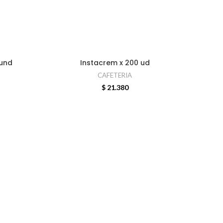
und
Instacrem x 200 ud
AÑADIR AL CARRITO
CAFETERIA
$
21.380
FIL