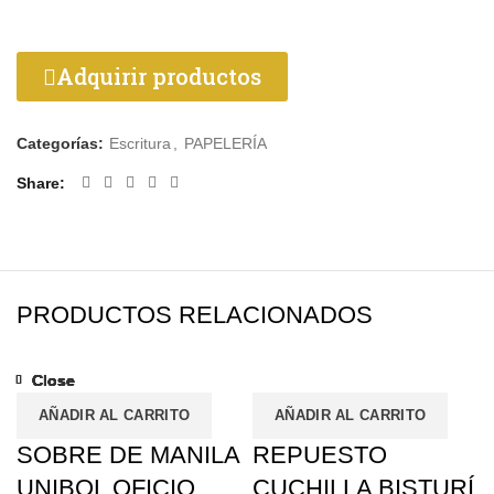
Adquirir productos
Categorías:
Escritura
,
PAPELERÍA
Share
PRODUCTOS RELACIONADOS
Close
Close
Close
Close
Close
Close
Close
Close
AÑADIR AL CARRITO
AÑADIR AL CARRITO
SOBRE DE MANILA
REPUESTO
UNIBOL OFICIO
CUCHILLA BISTURÍ