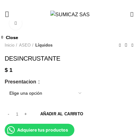
0
Click to enlarge
Close
Close
Close
Close
Close
Close
Close
Close
Inicio
ASEO
Líquidos
DESINCRUSTANTE
$
1
Presentacion
AÑADIR AL CARRITO
Adquiere tus productos