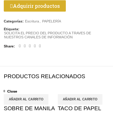
Adquirir productos
Categorías:
Escritura
,
PAPELERÍA
Etiqueta:
SOLICITA EL PRECIO DEL PRODUCTO A TRAVES DE
NUESTROS CANALES DE INFORMACIÓN
Share
PRODUCTOS RELACIONADOS
Close
Close
Close
Close
Close
Close
Close
Close
AÑADIR AL CARRITO
AÑADIR AL CARRITO
SOBRE DE MANILA
TACO DE PAPEL