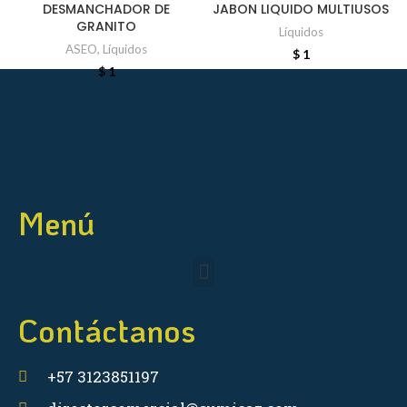
DESMANCHADOR DE
JABON LIQUIDO MULTIUSOS
GRANITO
Líquidos
ASEO
,
Líquidos
$
1
$
1
Menú
Contáctanos
+57 3123851197