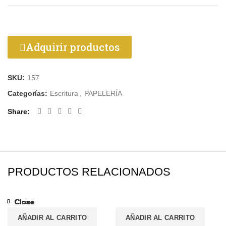
Adquirir productos
SKU:
157
Categorías:
Escritura
,
PAPELERÍA
Share
PRODUCTOS RELACIONADOS
Close
Close
Close
Close
Close
Close
Close
Close
AÑADIR AL CARRITO
AÑADIR AL CARRITO