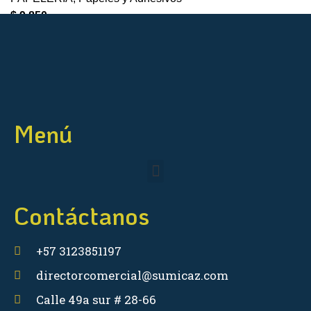
$
9.850
Menú
Contáctanos
+57 3123851197
directorcomercial@sumicaz.com
Calle 49a sur # 28-66