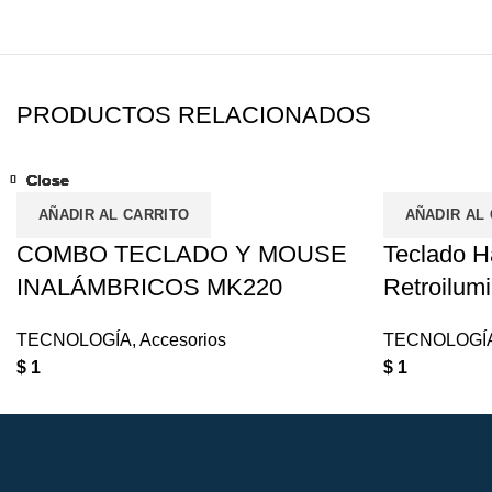
PRODUCTOS RELACIONADOS
Close
Close
Close
Close
Close
Close
Close
Close
AÑADIR AL CARRITO
AÑADIR AL
COMBO TECLADO Y MOUSE
Teclado H
INALÁMBRICOS MK220
Retroilum
TECNOLOGÍA
,
Accesorios
TECNOLOGÍ
$
1
$
1