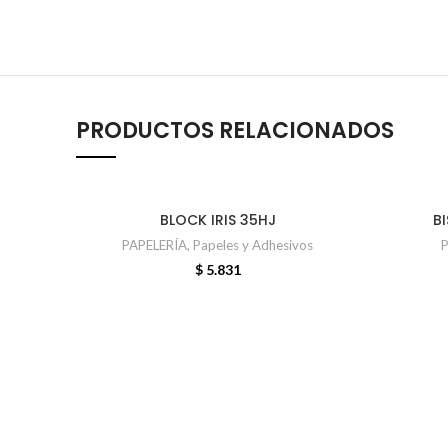
PRODUCTOS RELACIONADOS
BLOCK IRIS 35HJ
B
AÑADIR AL CARRITO
PAPELERÍA
,
Papeles y Adhesivos
P
$
5.831