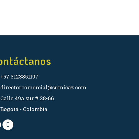
REPUES
ontáctanos
+57 3123851197
directorcomercial@sumicaz.com
Calle 49a sur # 28-66
Bogotá - Colombia