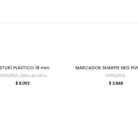
ISTURÍ PLÁSTICO 18 mm
MARCADOR SHARPIE NEG PUN
AÑADIR AL CARRITO
AÑADIR AL CARRITO
APELERÍA
,
Útiles de Oficia
PAPELERÍA
$
8.092
$
3.868