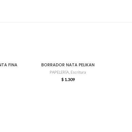
TA FINA
BORRADOR NATA PELIKAN
AÑADIR AL CARRITO
PAPELERÍA
,
Escritura
$
1.309