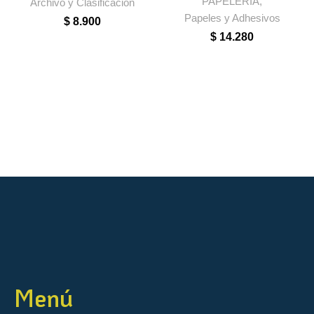
PAPELERÍA
,
Archivo y Clasificación
Papeles y Adhesivos
$
8.900
$
14.280
Menú