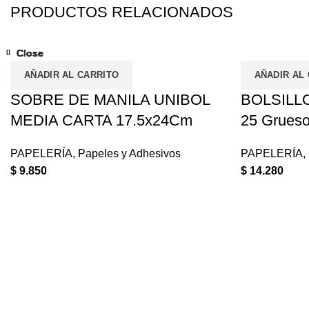
PRODUCTOS RELACIONADOS
Close
Close
Close
Close
Close
Close
Close
Close
AÑADIR AL CARRITO
AÑADIR AL
SOBRE DE MANILA UNIBOL
BOLSILL
MEDIA CARTA 17.5x24Cm
25 Grues
PAPELERÍA
,
Papeles y Adhesivos
PAPELERÍA
,
$
9.850
$
14.280