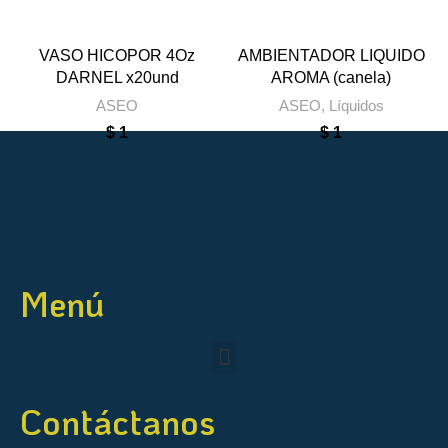
VASO HICOPOR 4Oz
AMBIENTADOR LIQUIDO
DARNEL x20und
AROMA (canela)
ASEO
ASEO
,
Líquidos
$
1
$
1
Menú
Contáctanos