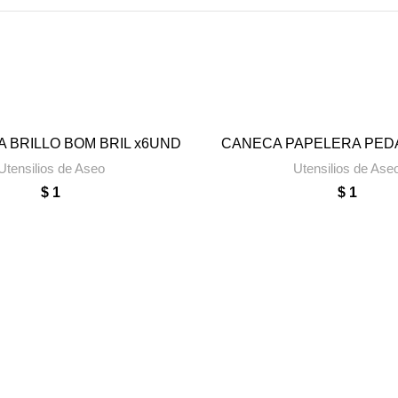
A BRILLO BOM BRIL x6UND
CANECA PAPELERA PEDA
ÑADIR AL CARRITO
AÑADIR AL CARRI
Utensilios de Aseo
Utensilios de Ase
$
1
$
1