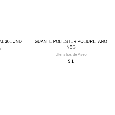
L 30L UND
GUANTE POLIESTER POLIURETANO
TO
AÑADIR AL CARRITO
NEG
o
Utensilios de Aseo
$
1