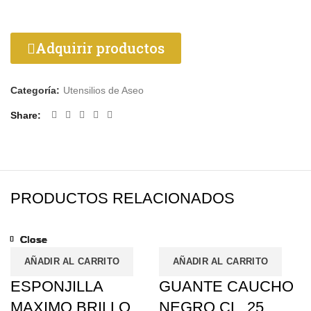
Adquirir productos
Categoría:
Utensilios de Aseo
Share
PRODUCTOS RELACIONADOS
Close
Close
Close
Close
Close
Close
Close
Close
AÑADIR AL CARRITO
AÑADIR AL CARRITO
ESPONJILLA
GUANTE CAUCHO
MAXIMO BRILLO
NEGRO CL. 25