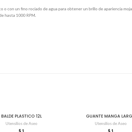
 seco o con un fino rociado de agua para obtener un brillo de apariencia m
 de hasta 1000 RPM.
BALDE PLASTICO 12L
GUANTE MANGA LAR
AÑADIR AL CARRITO
AÑADIR AL CARRITO
Utensilios de Aseo
Utensilios de Aseo
$
1
$
1