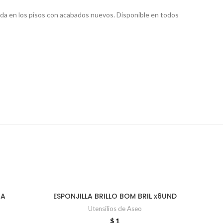
ojada en los pisos con acabados nuevos. Disponible en todos
GA
ESPONJILLA BRILLO BOM BRIL x6UND
GUAN
AÑADIR AL CARRITO
Utensilios de Aseo
$
1