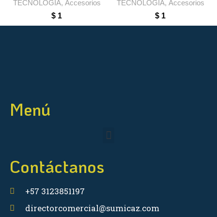
TECNOLOGÍA
,
Accesorios
TECNOLOGÍA
,
Accesorios
$
1
$
1
Menú
Contáctanos
+57 3123851197
directorcomercial@sumicaz.com