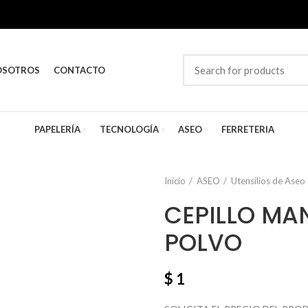
OSOTROS
CONTACTO
PAPELERÍA
TECNOLOGÍA
ASEO
FERRETERIA
Inicio
ASEO
Utensilios de Aseo
CEPILLO MA
POLVO
$
1