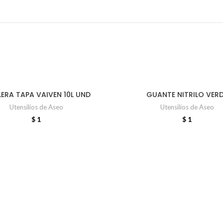
LERA TAPA VAIVEN 10L UND
GUANTE NITRILO VER
AÑADIR AL CARRITO
AÑADIR AL CARRITO
Utensilios de Aseo
Utensilios de Aseo
$
1
$
1