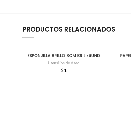
PRODUCTOS RELACIONADOS
ESPONJILLA BRILLO BOM BRIL x6UND
PAPE
AÑADIR AL CARRITO
Utensilios de Aseo
$
1