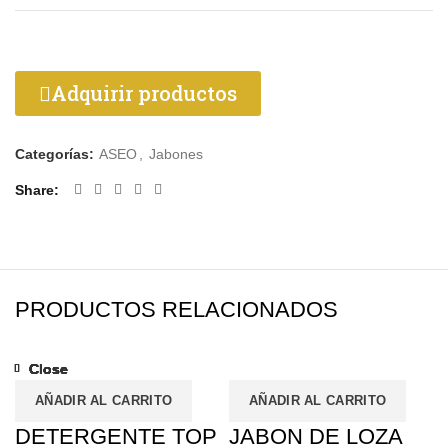
Adquirir productos
Categorías:
ASEO
,
Jabones
Share
PRODUCTOS RELACIONADOS
Close
Close
Close
Close
Close
Close
Close
Close
AÑADIR AL CARRITO
AÑADIR AL CARRITO
DETERGENTE TOP
JABON DE LOZA