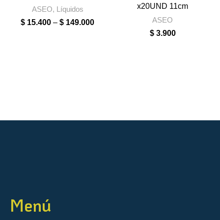
x20UND 11cm
ASEO
,
Líquidos
ASEO
$
15.400
–
$
149.000
$
3.900
Menú