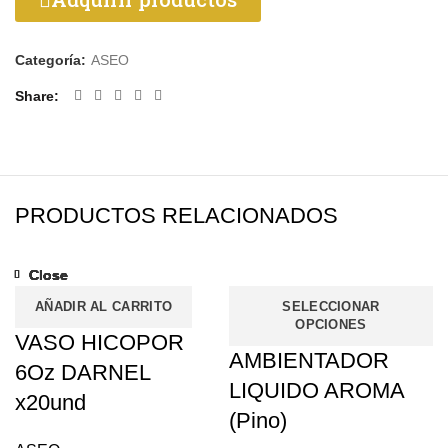
Categoría:
ASEO
Share
PRODUCTOS RELACIONADOS
Close
Close
Close
Close
Close
Close
Close
Close
AÑADIR AL CARRITO
SELECCIONAR
OPCIONES
VASO HICOPOR
AMBIENTADOR
6Oz DARNEL
LIQUIDO AROMA
x20und
(Pino)