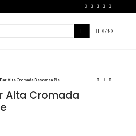
0
/
$
0
o Bar Alta Cromada Descansa Pie
Bar Alta Cromada
ie