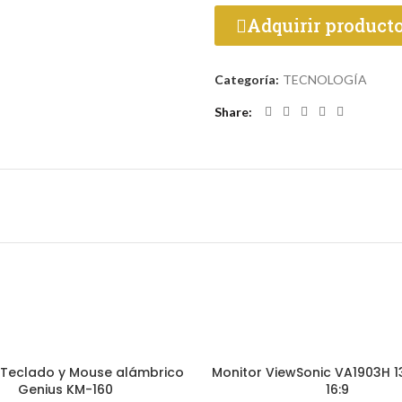
Adquirir product
Categoría:
TECNOLOGÍA
Share
Teclado y Mouse alámbrico
Monitor ViewSonic VA1903H 
AÑADIR AL CARRITO
AÑADIR AL CARRITO
Genius KM-160
16:9