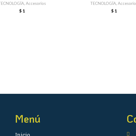
TECNOLOGÍA
,
Accesorios
TECNOLOGÍA
,
Accesorio
$
1
$
1
Menú
C
Inicio