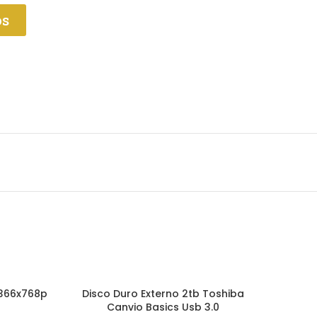
os
1366x768p
Disco Duro Externo 2tb Toshiba
AÑADIR AL CARRITO
Canvio Basics Usb 3.0